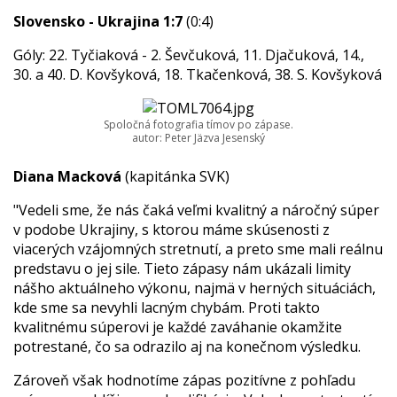
Slovensko - Ukrajina 1:7
(0:4)
Góly: 22. Tyčiaková - 2. Ševčuková, 11. Djačuková, 14.,
30. a 40. D. Kovšyková, 18. Tkačenková, 38. S. Kovšyková
Spoločná fotografia tímov po zápase.
autor: Peter Jäzva Jesenský
Diana Macková
(kapitánka SVK)
"Vedeli sme, že nás čaká veľmi kvalitný a náročný súper
v podobe Ukrajiny, s ktorou máme skúsenosti z
viacerých vzájomných stretnutí, a preto sme mali reálnu
predstavu o jej sile. Tieto zápasy nám ukázali limity
nášho aktuálneho výkonu, najmä v herných situáciách,
kde sme sa nevyhli lacným chybám. Proti takto
kvalitnému súperovi je každé zaváhanie okamžite
potrestané, čo sa odrazilo aj na konečnom výsledku.
Zároveň však hodnotíme zápas pozitívne z pohľadu