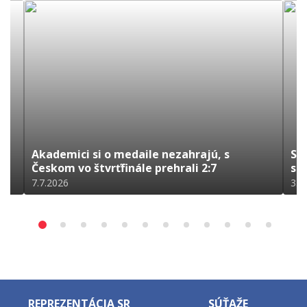
Akademici si o medaile nezahrajú, s
Sl
Českom vo štvrťfinále prehrali 2:7
sk
7.7.2026
3.7
REPREZENTÁCIA SR
SÚŤAŽE