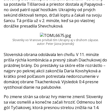
sa postavila Tišliarová a priestor dostala aj Papayová -
no úvod patril opäť hosťkám. Ukrajinky od prvých
sekúnd diktovali tempo, držali loptu a čakali na svoju
šancu. Tá prišla už v 2. minúte, keď sa po vlastnej
dorážke presadila Shevchuková.
Slovenky vo Vranove privítali tím Ukrajiny aj v druhom zápase.
autor: Peter Jäzva Jesenský
Slovenská obrana odolávala len chvíľu. V 11. minúte
prišla rýchla kombinácia a presný zásah Diachukovej do
prázdnej brány. Do prestávky sa skóre ešte rozrástlo –
najprv po peknej akcii zakončila Daria Kovshyková a
krátko pred polčasom potrestala nedorozumenie v
domácej obrane Tkachenková. Výsledok 0:4 presne
vystihoval dianie na palubovke.
Po zmene strán sa obraz hry mierne zmenil. Slovenky
sa viac osmelili a konečne začali hroziť. Odmenou bol
gól Tyčiakovej, ktorá presnou strelou znížila na 1:4.