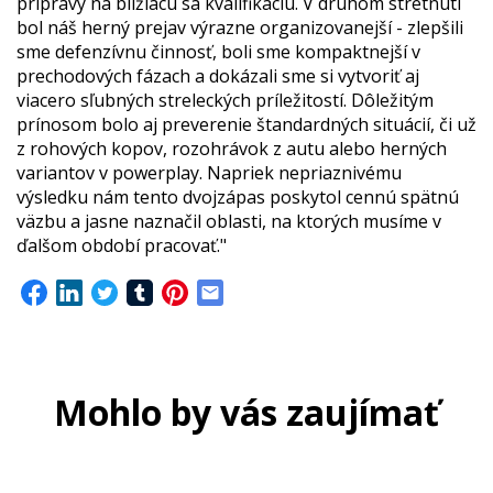
prípravy na blížiacu sa kvalifikáciu. V druhom stretnutí
bol náš herný prejav výrazne organizovanejší - zlepšili
sme defenzívnu činnosť, boli sme kompaktnejší v
prechodových fázach a dokázali sme si vytvoriť aj
viacero sľubných streleckých príležitostí. Dôležitým
prínosom bolo aj preverenie štandardných situácií, či už
z rohových kopov, rozohrávok z autu alebo herných
variantov v powerplay. Napriek nepriaznivému
výsledku nám tento dvojzápas poskytol cennú spätnú
väzbu a jasne naznačil oblasti, na ktorých musíme v
ďalšom období pracovať."
Mohlo by vás zaujímať