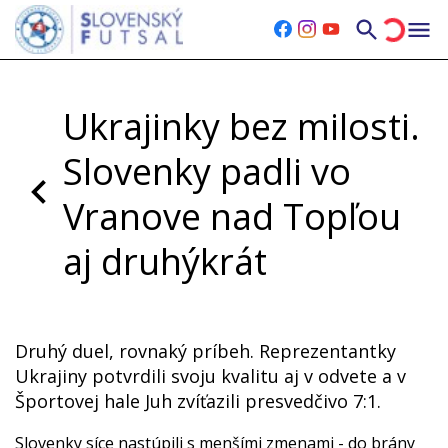
Ukrajinky bez milosti.
Slovenky padli vo
Vranove nad Topľou
aj druhýkrát
Pondelok, 23.03.2026
Druhý duel, rovnaký príbeh. Reprezentantky
Ukrajiny potvrdili svoju kvalitu aj v odvete a v
Športovej hale Juh zvíťazili presvedčivo 7:1.
Slovenky síce nastúpili s menšími zmenami - do brány