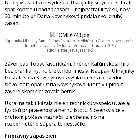
Nádej však dlho nevydržala. Ukrajinky si rýchlo zobrali
späť kontrolu nad zápasom – najprv trafili tyčku, no v
30. minúte už Daria Kovshyková pridala svoj druhý
zásah.
Kapitánka Ukrajiny Anna Šulhová v súboji s Viktóriou Csampayovou počas
druhého zápasu v ŠH Juh vo Vranove 21.marca 2026.
autor: Peter Jäzva Jesenský
Záver patril opäť favoritkám. Tréner Kafún skúsil hru
bez brankárky, no efekt nepriniesla. Naopak, Ukrajinky
trestali. Sofia Kovshyková zvýšila na 6:1 a posledné
slovo mala opäť Daria Kovshyková, ktorá v úplnom
závere skompletizovala hetrik.
Ukrajina tak ukázala nielen technickú vyspelosť, ale aj
fyzickú pripravenosť a hernú istotu. Slovenky síce v
druhom polčase naznačili zlepšenie, no na
rozbehnutého súpera to nestačilo.
Prípravný zápas žien: