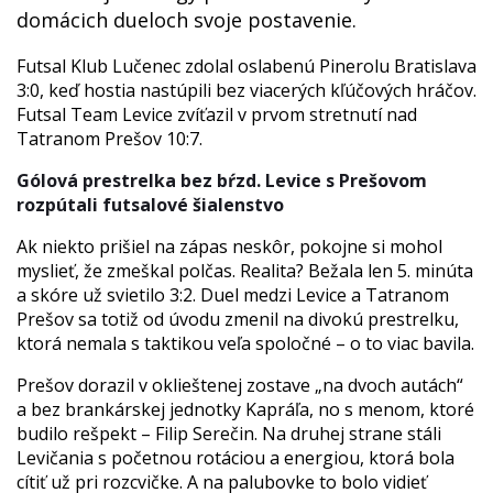
domácich dueloch svoje postavenie.
Futsal Klub Lučenec zdolal oslabenú Pinerolu Bratislava
3:0, keď hostia nastúpili bez viacerých kľúčových hráčov.
Futsal Team Levice zvíťazil v prvom stretnutí nad
Tatranom Prešov 10:7.
Gólová prestrelka bez bŕzd. Levice s Prešovom
rozpútali futsalové šialenstvo
Ak niekto prišiel na zápas neskôr, pokojne si mohol
myslieť, že zmeškal polčas. Realita? Bežala len 5. minúta
a skóre už svietilo 3:2. Duel medzi Levice a Tatranom
Prešov sa totiž od úvodu zmenil na divokú prestrelku,
ktorá nemala s taktikou veľa spoločné – o to viac bavila.
Prešov dorazil v oklieštenej zostave „na dvoch autách“
a bez brankárskej jednotky Kapráľa, no s menom, ktoré
budilo rešpekt – Filip Serečin. Na druhej strane stáli
Levičania s početnou rotáciou a energiou, ktorá bola
cítiť už pri rozcvičke. A na palubovke to bolo vidieť