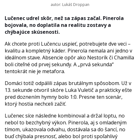
autor: Lukáš Droppan
Lučenec udrel skôr, než sa zápas začal. Pinerola
bojovala, no doplatila na realitu zostavy a
chýbajúce skúsenosti.
Ak chcete proti Lučencu uspieť, potrebujete dve veci –
kvalitu a kompletný káder. Pinerola nemala ani jedno v
ideálnom stave. Absencie opôr ako Nestorík či Chamilla
boli citeľné od prvej sekundy. A „prvá sekunda“
tentokrát nie je metafora.
Domáci totiž odpálili zápas brutálnym spôsobom. Už v
13. sekunde otvoril skóre Luka Vuletič a prakticky ešte
pred doznením hymny bolo 1:0. Presne ten scenár,
ktorý hostia nechceli zažiť.
Lučenec síce následne kombinoval a držal loptu, no
nebol to bezchybný výkon. Pinerola, aj s omladeným
tímom, ukazovala odvahu, dostávala sa do šancí, no
buď chýbala presnosť, alebo bol proti spoľahlivý