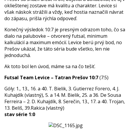
oklieštenej zostave má kvalitu a charakter. Levice si
však náskok strážili a vždy, keď hostia naznačili návrat
do zápasu, prišla rýchla odpoveď.
Konečný výsledok 10:7 je presným odrazom toho, čo sa
dialo na palubovke – otvorený futsal, minimum
kalkulácií a maximum emócií. Levice berú prvý bod, no
Prešov ukázal, že táto séria bude všetko, len nie
jednoduchá.
Ak toto bol len úvod, máme sa na čo tešiť.
Futsal Team Levice – Tatran Prešov 10:7
(7:5)
Góly: 1., 13., 16. a 40. T. Bielik, 3. Gutierrez Forero, 4. J.
Kuhajdík (vlastný), 5. a 14. M. Bielik, 25. a 36. De Sousa
Ferreira – 2. D. Kuhajdík, 8. Serečin, 13., 17. a 40. Trojan,
13. Beliš, 39.Rakica (vlastný)
stav série 1:0