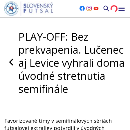
PLAY-OFF: Bez
prekvapenia. Lučenec
aj Levice vyhrali doma
úvodné stretnutia
semifinále
Utorok, 24.03.2026
|
Posledná aktualizácia 24.3.2026
21:53
Favorizované tímy v semifinálových sériách
futsalovej extraligy potvrdili v úvodných