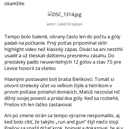
okamžite.
autor: Lukáš Droppan
Tempo bolo šialené, obrany často len do počtu a góly
padali na počkanie. Prvý polčas pripomínal skôr
highlight video než klasický zápas. Diváci sa ani nestihli
usadiť a už tlieskali ďalšiemu presnému zásahu. Do
prestávky padlo neuveriteľných 12 gólov a stav 7:5 pre
Levice hovoril za všetko.
Hlavnými postavami boli bratia Bielikovci. Tomáš si
otvoril strelecký účet vo veľkom štýle a hetrikom v
prvom polčase potiahol domácich, Matúš nezostal nič
dlžný svojej povesti a pridal dva góly. Keď sa rozbehli,
Prešov ich len ťažko zastavoval.
Ani po zmene strán sa tempo výrazne nespomalilo, aj
keď bolo cítiť, že takýto „run and gun“ štýl niečo stojí.
Prešov sa snažil držať krok, bojoval a dokazoval, že aj v