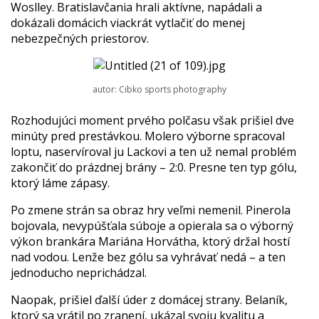
Woslley. Bratislavčania hrali aktívne, napádali a
dokázali domácich viackrát vytlačiť do menej
nebezpečných priestorov.
autor: Cibko sports photography
Rozhodujúci moment prvého polčasu však prišiel dve
minúty pred prestávkou. Molero výborne spracoval
loptu, naservíroval ju Lackovi a ten už nemal problém
zakončiť do prázdnej brány – 2:0. Presne ten typ gólu,
ktorý láme zápasy.
Po zmene strán sa obraz hry veľmi nemenil. Pinerola
bojovala, nevypúšťala súboje a opierala sa o výborný
výkon brankára Mariána Horvátha, ktorý držal hostí
nad vodou. Lenže bez gólu sa vyhrávať nedá – a ten
jednoducho neprichádzal.
Naopak, prišiel ďalší úder z domácej strany. Belaník,
ktorý sa vrátil po zranení, ukázal svoju kvalitu a