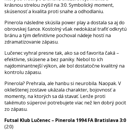
krásnou strelou zvýšil na 3:0. Symbolický moment,
skúsenosť a kvalita proti snahe a odhodlaniu.
Pinerola následne skúsila power play a dostala sa aj do
obrovskej šance. Kostolný však nedokázal trafiť odkrytú
bránu a tým definitívne pochoval nádeje hostí na
zdramatizovanie zápasu.
Lučenec vyhral presne tak, ako sa od favorita čaká –
efektívne, skúsene a bez paniky. Nebol to ich
najdominantnejší výkon, ale bol dostatočne kvalitný na
kontrolu zápasu.
Pinerola? Prehrala, ale hanbu si neurobila. Naopak. V
oklieštenej zostave ukázala charakter, bojovnosť a
momenty, na ktorých sa dá stavať. Lenže proti
takémuto súperovi potrebujete viac než len dobrý pocit
zo zápasu.
Futsal Klub Lučenec – Pinerola 1994 FA Bratislava 3:0
(2:0)