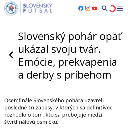
Slovenský pohár opäť
ukázal svoju tvár.
Emócie, prekvapenia
a derby s príbehom
Streda, 04.02.2026
|
Posledná aktualizácia 4.2.2026 17:45
Osemfinále Slovenského pohára uzavreli
posledné tri zápasy, v ktorých sa definitívne
rozhodlo o tom, kto sa prebojuje medzi
štvrťfinálovú osmičku.