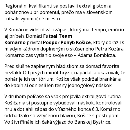
Regionálni kvalifikanti sa postavili extraligistom a
pohár znovu pripomenul, prečo má v slovenskom
futsale výnimočné miesto.
V Komárne videli diváci zápas, ktorý mal tempo, emóciu
aj príbeh. Domáci
Futsal Team
Komárno
privítal
Podpor Pohyb Košice
, ktorý dorazil s
mladým kádrom doplneným o skúseného Petra Kozára.
Komárno zas vytiahlo svoje eso – Adama Bombicza.
Pred slušne zaplneným hľadiskom sa domáci favorita
nezľakli. Od prvých minút hrýzli, napádali a ukazovali, že
pohár je ich teritórium. Košice však podržal brankár a
do kabín si odniesli len tesný jednogólový náskok.
V druhom polčase sa však prejavila extraligová rutina.
Košičania si postupne vybudovali náskok, kontrolovali
hru a dotiahli zápas do víťazného konca 6:3. Komárno
odchádzalo so vztýčenou hlavou, Košice s postupom.
Vo štvrťfinále ich čaká výjazd do Banskej Bystrice.