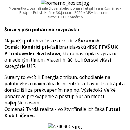
Momentka z osemfinále Slovenského pohára Futsal Team Komárno -
Podpor Pohyb Košice 30.januára 2026 v MŠH Komárno.
autor: FB FT Komárno
Šurany píšu pohárovú rozprávku
Najväčší príbeh večera sa zrodil v
Šuranoch
.
Domáci
Kanárici
privítali bratislavskú
4FSC FTVŠ UK
Prírodovedec Bratislava
, ktorá nastúpila s výrazne
omladeným tímom. Viacerí hráči boli čerství víťazi
kategórie U17.
Šurany to vycítili. Energia z tribún, odhodlanie na
palubovke a maximálna koncentrácia. Favorit sa trápil a
domáci išli za prekvapením naplno. Výsledok? Veľké
pohárové prekvapenie a postup Šurian medzi
najlepších osem.
Odmena? Tvrdá realita - vo štvrťfinále ich čaká
Futsal
Klub Lučenec
.