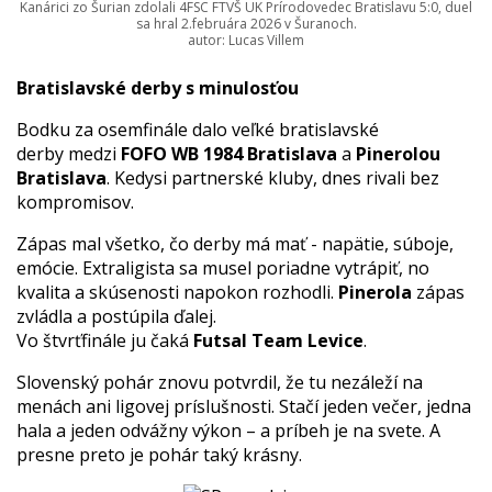
Kanárici zo Šurian zdolali 4FSC FTVŠ UK Prírodovedec Bratislavu 5:0, duel
sa hral 2.februára 2026 v Šuranoch.
autor: Lucas Villem
Bratislavské derby s minulosťou
Bodku za osemfinále dalo veľké bratislavské
derby medzi
FOFO WB 1984 Bratislava
a
Pinerolou
Bratislava
. Kedysi partnerské kluby, dnes rivali bez
kompromisov.
Zápas mal všetko, čo derby má mať - napätie, súboje,
emócie. Extraligista sa musel poriadne vytrápiť, no
kvalita a skúsenosti napokon rozhodli.
Pinerola
zápas
zvládla a postúpila ďalej.
Vo štvrťfinále ju čaká
Futsal Team Levice
.
Slovenský pohár znovu potvrdil, že tu nezáleží na
menách ani ligovej príslušnosti. Stačí jeden večer, jedna
hala a jeden odvážny výkon – a príbeh je na svete. A
presne preto je pohár taký krásny.