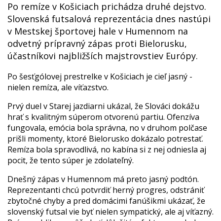
Po remíze v Košiciach prichádza druhé dejstvo.
Slovenská futsalová reprezentácia dnes nastúpi
v Mestskej športovej hale v Humennom na
odvetný prípravný zápas proti Bielorusku,
účastníkovi najbližších majstrovstiev Európy.
Po šesťgólovej prestrelke v Košiciach je cieľ jasný -
nielen remíza, ale víťazstvo.
Prvý duel v Starej jazdiarni ukázal, že Slováci dokážu
hrať s kvalitným súperom otvorenú partiu. Ofenzíva
fungovala, emócia bola správna, no v druhom polčase
prišli momenty, ktoré Bielorusko dokázalo potrestať.
Remíza bola spravodlivá, no kabína si z nej odniesla aj
pocit, že tento súper je zdolateľný.
Dnešný zápas v Humennom má preto jasný podtón.
Reprezentanti chcú potvrdiť herný progres, odstrániť
zbytočné chyby a pred domácimi fanúšikmi ukázať, že
slovenský futsal vie byť nielen sympatický, ale aj víťazný.