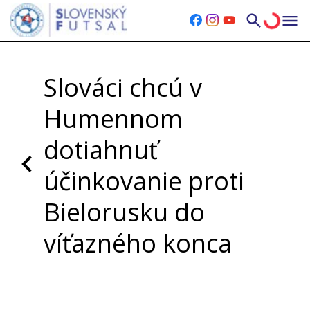
Slováci chcú v
Humennom
dotiahnuť
účinkovanie proti
Bielorusku do
víťazného konca
Piatok, 19.12.2025
|
Posledná aktualizácia 19.12.2025
11:37