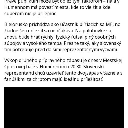
Práve publikum môže byť dôležitým faktorom – hala v
Humennom má povesť miesta, kde to vie žiť a kde
súperom nie je príjemne.
Bielorusko prichádza ako účastník blížiacich sa ME, no
žiadne šetrenie síl sa neočakáva. Na palubovke sa
znovu bude hrať rýchly, fyzický futsal plný osobných
súbojov a vysokého tempa. Presne taký, aký slovenský
tím potrebuje pred ďalšími reprezentačnými výzvami.
Výkop druhého prípravného zápasu je dnes v Mestskej
športovej hale v Humennom o 20:30. Slovenskí
reprezentanti chcú uzavrieť tento dvojzápas víťazne a s
fanúšikmi za chrbtom majú ideálnu príležitosť.